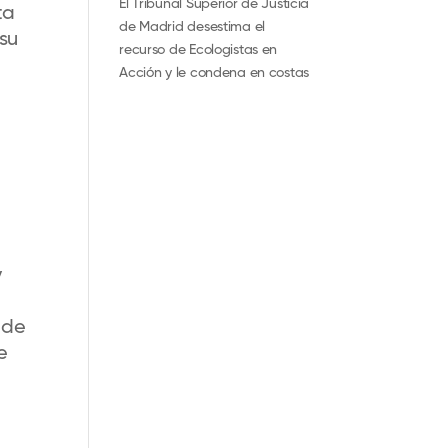
El Tribunal Superior de Justicia
ta
de Madrid desestima el
su
recurso de Ecologistas en
Acción y le condena en costas
y
 de
e