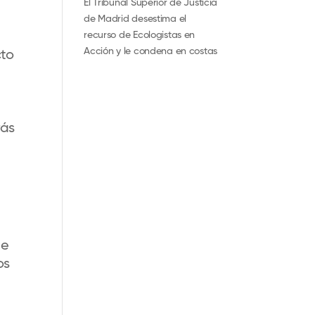
El Tribunal Superior de Justicia
de Madrid desestima el
recurso de Ecologistas en
Acción y le condena en costas
cto
rás
de
os