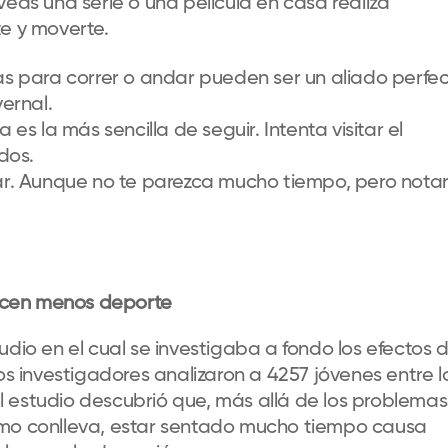
as una serie o una película en casa realiza
e y moverte.
ntas para correr o andar pueden ser un aliado perfe
vernal.
s la más sencilla de seguir. Intenta visitar el
ados.
r. Aunque no te parezca mucho tiempo, pero nota
acen menos deporte
udio en el cual se investigaba a fondo los efectos 
Los investigadores analizaron a 4257 jóvenes entre l
 El estudio descubrió que, más allá de los problemas
smo conlleva, estar sentado mucho tiempo causa