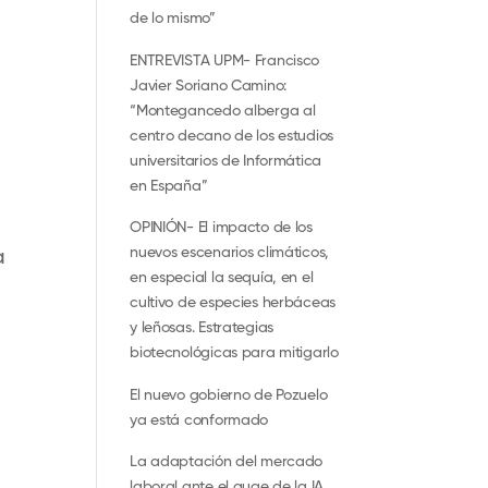
de lo mismo”
ENTREVISTA UPM- Francisco
Javier Soriano Camino:
“Montegancedo alberga al
centro decano de los estudios
universitarios de Informática
en España”
OPINIÓN- El impacto de los
nuevos escenarios climáticos,
a
en especial la sequía, en el
cultivo de especies herbáceas
y leñosas. Estrategias
biotecnológicas para mitigarlo
El nuevo gobierno de Pozuelo
ya está conformado
La adaptación del mercado
laboral ante el auge de la IA