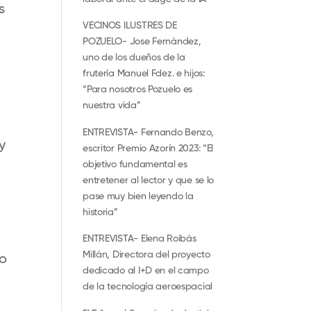
s
VECINOS ILUSTRES DE
POZUELO- Jose Fernández,
uno de los dueños de la
frutería Manuel Fdez. e hijos:
“Para nosotros Pozuelo es
nuestra vida”
ENTREVISTA- Fernando Benzo,
y
escritor Premio Azorín 2023: “El
objetivo fundamental es
entretener al lector y que se lo
pase muy bien leyendo la
historia”
ENTREVISTA- Elena Roibás
Millán, Directora del proyecto
lo
dedicado al I+D en el campo
de la tecnología aeroespacial