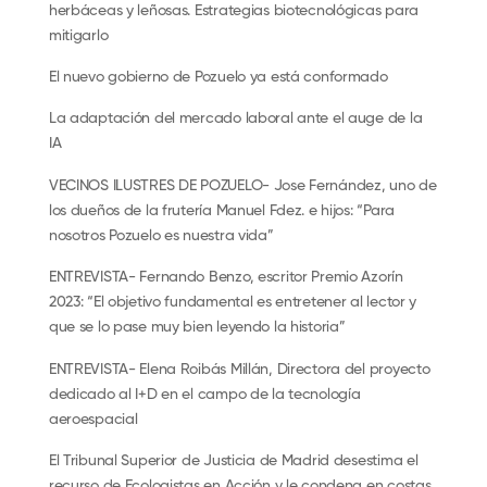
herbáceas y leñosas. Estrategias biotecnológicas para
mitigarlo
El nuevo gobierno de Pozuelo ya está conformado
La adaptación del mercado laboral ante el auge de la
IA
VECINOS ILUSTRES DE POZUELO- Jose Fernández, uno de
los dueños de la frutería Manuel Fdez. e hijos: “Para
nosotros Pozuelo es nuestra vida”
ENTREVISTA- Fernando Benzo, escritor Premio Azorín
2023: “El objetivo fundamental es entretener al lector y
que se lo pase muy bien leyendo la historia”
ENTREVISTA- Elena Roibás Millán, Directora del proyecto
dedicado al I+D en el campo de la tecnología
aeroespacial
El Tribunal Superior de Justicia de Madrid desestima el
recurso de Ecologistas en Acción y le condena en costas