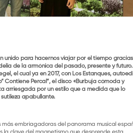
n unido para hacernos viajar por el tiempo gracias
odelia de la armónica del pasado, presente y futuro
egel, el cual ya en 2017, con Los Estanques, autoed
ulo” Contiene Percal”, el disco «Burbuja cómoda y
a arriesgada por un estilo que a medida que lo
sutileza apabullante.
es más embriagadoras del panorama musical españ
a es la clave del magnetismo que desprende esta