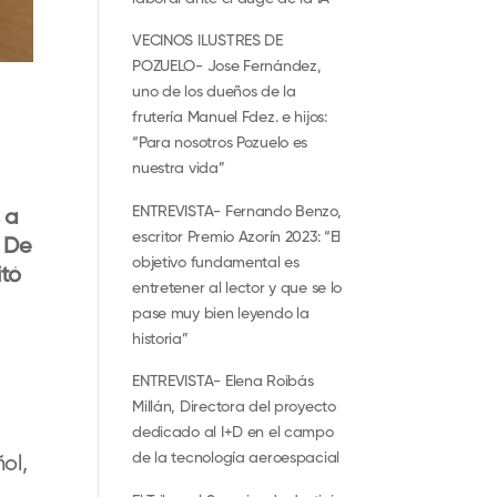
VECINOS ILUSTRES DE
POZUELO- Jose Fernández,
uno de los dueños de la
frutería Manuel Fdez. e hijos:
“Para nosotros Pozuelo es
nuestra vida”
ENTREVISTA- Fernando Benzo,
 a
escritor Premio Azorín 2023: “El
. De
objetivo fundamental es
itó
entretener al lector y que se lo
pase muy bien leyendo la
historia”
ENTREVISTA- Elena Roibás
Millán, Directora del proyecto
dedicado al I+D en el campo
de la tecnología aeroespacial
ol,