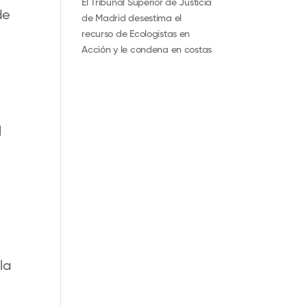
El Tribunal Superior de Justicia
de
de Madrid desestima el
recurso de Ecologistas en
Acción y le condena en costas
l
la