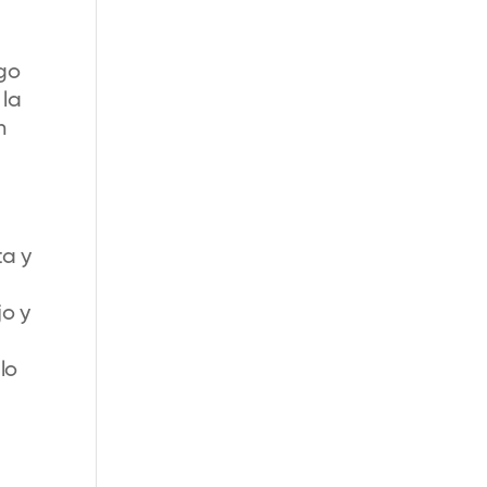
igo
 la
n
ta y
o y
lo