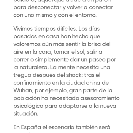
palabra, aquel que
alude a un parón
para
desconectar
y
volver a conectar
con uno mismo y con
el
entorno.
Vivimos tiempos difíciles.
Los días
pasados en casa han hecho que
valoremos aún más
sentir la brisa del
aire en la cara,
tomar el sol,
salir a
corre
r
o simplemente dar un paseo
por
la naturaleza
.
La mente necesita una
tregua después del shock: tras el
confinamiento en la ciudad china de
Wuhan, por ejemplo, gran parte de la
población ha necesitado asesoramiento
psicológico para adaptarse a la nueva
situación
.
En España
el escenario
también será