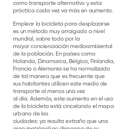
como transporte alternativ
o y esta
práctica cada vez va más en aumento.
Emplear la
bicicleta
para desplazarse
es un método muy arraigado a nivel
mundial
,
sobre todo por la
mayor
concienciación
medioambiental
de la población
. En países como
Holanda,
Dinamarca,
Bélgica,
Finlandia,
Francia
o
Alemania
se ha normalizado
de tal manera que
es frecuente que
sus
habitante
s
utili
cen
este medio
de
transporte
al menos una vez
al
día
.
Además, este aumento
en
el uso
de la bicicleta está cincelando el mapa
urbano de las
ciudades
:
ya
resulta
extraño que una