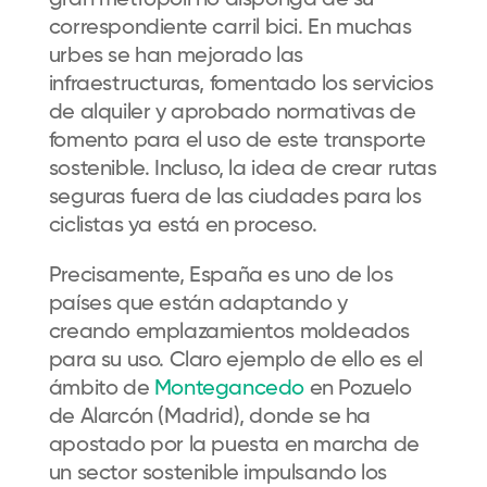
gran
metrópoli
no
disponga de
su
correspondiente carril bici. En muchas
urbes se han mejorado las
infraestructuras, fomentado los servicios
de alquiler y aprobado normativas de
fomento para el uso de est
e transporte
sostenible
.
Incluso, l
a idea de crear rutas
seguras
fuera de las ciudades
para los
ciclistas
ya está en proceso.
Precisamente
,
España
es uno de los
países que están adaptando y
creando
emplazamientos mo
ldeados
para su uso.
Claro ejemplo de ello es el
ámbito de
Montegancedo
en Pozuelo
de Alarcón
(Madrid),
donde se
ha
apostado por la puesta en marcha de
un sector sostenible impulsando los