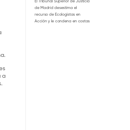
El Tribunal Superior de Justicia
de Madrid desestima el
recurso de Ecologistas en
Acción y le condena en costas
a
ma.
es
a a
.