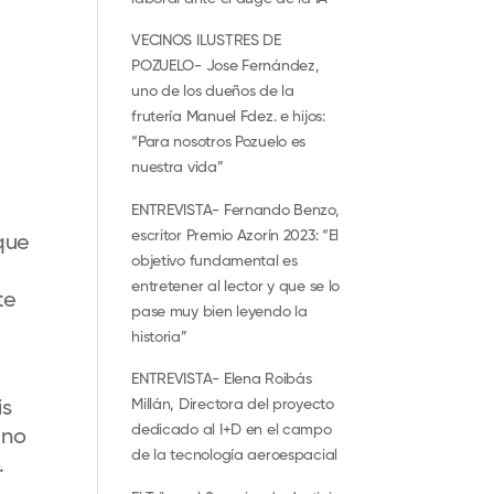
VECINOS ILUSTRES DE
POZUELO- Jose Fernández,
uno de los dueños de la
frutería Manuel Fdez. e hijos:
“Para nosotros Pozuelo es
nuestra vida”
ENTREVISTA- Fernando Benzo,
escritor Premio Azorín 2023: “El
que
objetivo fundamental es
entretener al lector y que se lo
te
pase muy bien leyendo la
historia”
ENTREVISTA- Elena Roibás
Millán, Directora del proyecto
is
dedicado al I+D en el campo
 no
de la tecnología aeroespacial
.