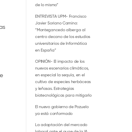
de lo mismo”
ENTREVISTA UPM- Francisco
Javier Soriano Camino:
las
“Montegancedo alberga al
centro decano de los estudios
universitarios de Informática
en España”
OPINIÓN- El impacto de los
nuevos escenarios climáticos,
te
en especial la sequía, en el
cultivo de especies herbáceas
y leñosas. Estrategias
biotecnológicas para mitigarlo
El nuevo gobierno de Pozuelo
ya está conformado
La adaptación del mercado
laboral ante el auge de la IA