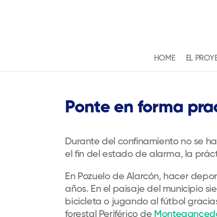
HOME
EL PROY
Ponte en forma prac
D
urante
del confinamiento
no se h
el fin del estado de alarma, la práct
En Pozuelo
de Alarcón, hacer depor
años
.
En e
l paisaje del municipio
si
bicicleta o jugando al fútbol
gracia
forestal Periférico de
Monteganced