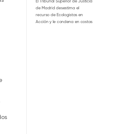
as
El Tribunal Superior de Justicia
de Madrid desestima el
recurso de Ecologistas en
Acción y le condena en costas
e
o
dos