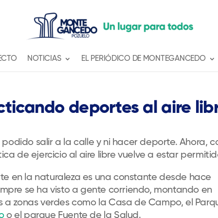
ECTO
NOTICIAS
EL PERIÓDICO DE MONTEGANCEDO
ticando deportes al aire lib
a podido
salir a la calle y
ni hacer
deporte.
Ahora, c
ica de ejercicio al aire libre vuelve a estar permiti
te en la naturaleza
es una co
n
sta
n
te
desde hace
empre
se ha visto a
gente corriendo, montando en
s a zonas verdes como
l
a Casa de Campo,
el Parq
o
o
el parque
Fuente de la Salud.