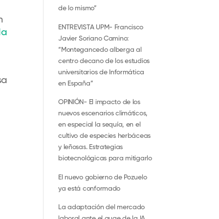
de lo mismo”
n
ENTREVISTA UPM- Francisco
da
Javier Soriano Camino:
“Montegancedo alberga al
centro decano de los estudios
universitarios de Informática
sa
en España”
OPINIÓN- El impacto de los
nuevos escenarios climáticos,
en especial la sequía, en el
cultivo de especies herbáceas
y leñosas. Estrategias
biotecnológicas para mitigarlo
El nuevo gobierno de Pozuelo
ya está conformado
La adaptación del mercado
laboral ante el auge de la IA