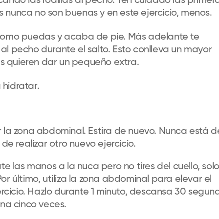
ndo las rodillas al pecho.
Ten cuidado las primer
as
nunca
no son buenas
y en este ejercicio, menos
.
 como puedas y acaba
de pie
. Más adelante te
s al pecho durante el salto
. Esto
conlleva un mayor
s quieren dar un pequeño extra.
 hidratar.
r la zona abdominal. Estira de nuevo. Nunca está d
de realizar otro nuevo ejercicio.
ate las manos a la
nuca
pero
no tires del cuello
,
sol
r último, utiliza la zona abdominal para elevar el
jercicio. Hazlo durante 1 minuto, descansa 30 segun
ina cinco veces.