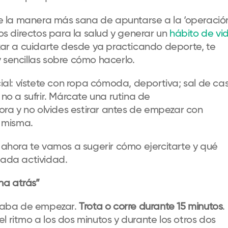
de
la manera más sana de apuntarse a la ‘operació
os directos para
la
salud y generar un
hábito de vi
ezar a cuidarte desde ya
practicando deporte
, te
encillas sobre cómo hacerlo.
al: vístete con ropa cómoda, deportiva; sal de ca
 no a sufrir
. M
árcate una rutina de
ora
y no olvides
estira
r
antes de empezar con
a misma.
, ahora te
vamos a sugerir
cómo ejercitarte y qué
ada actividad
.
ha atrás”
 acaba de empezar.
Trota o corre durante 15 minutos
.
l ritmo a los
dos
minutos
y durante los otros dos