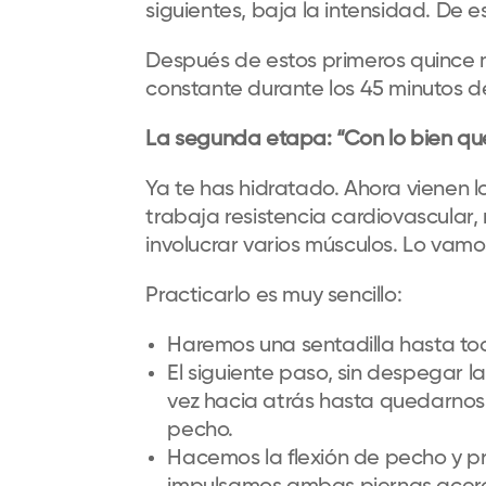
siguientes
,
baja la intensidad. De 
Después de estos primeros quince m
constante durante los 45 minutos 
La segunda etapa
:
“
C
on lo
bien
que
Ya te has hidratado. Ahora viene
n
l
trabaja resistencia cardiovascular, 
involucrar
varios
músculos.
Lo vamos
Practicarlo es muy sencillo:
H
aremos una sentadilla hasta toc
El siguiente paso, sin despegar l
vez
hacia atrás
hasta quedarnos 
pecho.
Hacemos
la flexión de pecho y
p