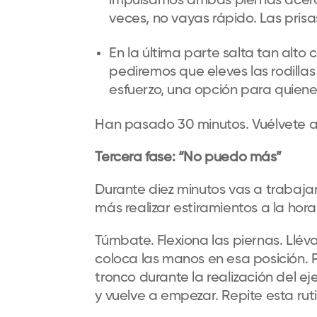
impulsamos ambas piernas acerca
veces, no vayas rápido. Las pris
En l
a última parte
salta tan alto
pediremos que
elev
es
las rodilla
esfuerzo
,
una opción para quiene
Han pasado 30 minutos. Vuélvete a
Tercera fase
: “N
o puedo más”
Durante diez minutos vas a trabaja
más realizar estiramientos a la hora 
Túmbate. Flexiona las piernas. Llév
coloca las manos en esa posición. Po
tronco durante la realización del e
y vuelve a empezar. Repite esta rut