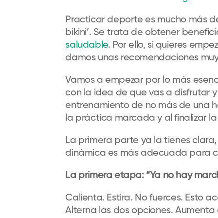
Practicar deporte es mucho más 
bikini’
. Se trata de
obtener benefici
saludable
. Por ello, si quieres emp
damos unas recomendaciones muy s
Vamos a empezar por lo más esenci
con la idea
de
que vas a disfrutar
y
entrenamiento
de
no más de una h
la
práctica
marcada y
al finalizar l
La primera parte ya la tienes clara
dinámica
es más adecuada para c
La primera etapa
:
“
Y
a no hay marc
Calienta. Estira. No fuerces. Esto
Alterna las dos opciones. Aumenta e