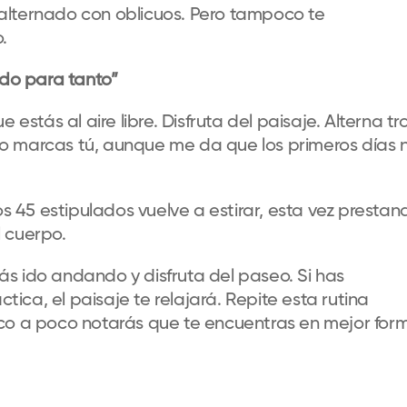
alternado con oblicuos. Pero tampoco te
.
ido para tanto
”
 estás al aire libre. Disfruta del paisaje. Alterna
tr
o lo marcas tú, aunque me da que los primeros días 
os 45 estipulados vuelve a estirar
, esta vez prestan
 cuerpo.
s ido andando y disfruta del paseo. Si has
áctica
,
el paisaje
te relajará. Repite esta rutina
o a poco notar
á
s que te encuentras en mejor for