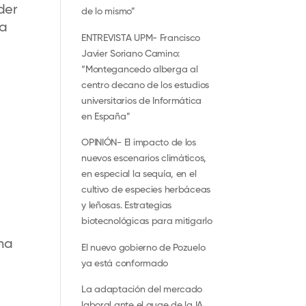
der
de lo mismo”
a
ENTREVISTA UPM- Francisco
Javier Soriano Camino:
“Montegancedo alberga al
centro decano de los estudios
universitarios de Informática
en España”
OPINIÓN- El impacto de los
nuevos escenarios climáticos,
en especial la sequía, en el
cultivo de especies herbáceas
y leñosas. Estrategias
biotecnológicas para mitigarlo
una
El nuevo gobierno de Pozuelo
ya está conformado
La adaptación del mercado
laboral ante el auge de la IA