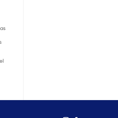
las
s
el