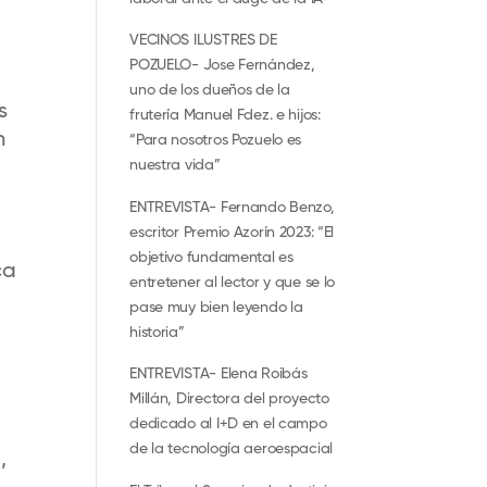
VECINOS ILUSTRES DE
POZUELO- Jose Fernández,
uno de los dueños de la
s
frutería Manuel Fdez. e hijos:
n
“Para nosotros Pozuelo es
nuestra vida”
ENTREVISTA- Fernando Benzo,
escritor Premio Azorín 2023: “El
objetivo fundamental es
ca
entretener al lector y que se lo
pase muy bien leyendo la
historia”
ENTREVISTA- Elena Roibás
Millán, Directora del proyecto
dedicado al I+D en el campo
.
de la tecnología aeroespacial
,